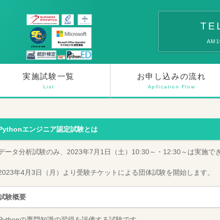
TE
AM
実施試験一覧
お申し込みの流れ
List
Apllication Flow
Pythonエンジニア認定試験とは
データ分析試験のみ、2023年7月1日（土）10:30～・12:30～は実施
2023年4月3日（月）より受験チケットによる団体試験を開始します。
試験概要
Pythonの専門知識の習得を評価する試験です。