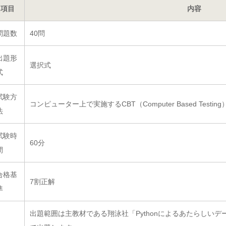
項目
内容
問題数
40問
出題形
選択式
式
試験方
コンピューター上で実施するCBT（Computer Based Testin
法
試験時
60分
間
合格基
7割正解
準
出題範囲は主教材である翔泳社「Pythonによるあたらしい