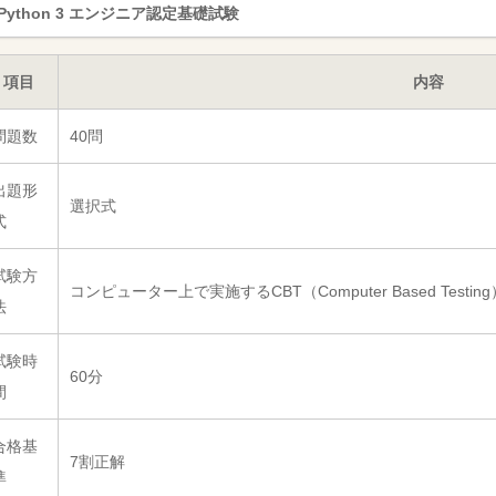
Python 3 エンジニア認定基礎試験
項目
内容
問題数
40問
出題形
選択式
式
試験方
コンピューター上で実施するCBT（Computer Based Testin
法
試験時
60分
間
合格基
7割正解
準