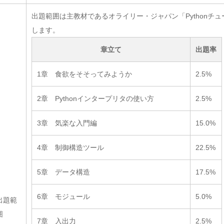
出題範囲は主教材であるオライリー・ジャパン「Pythonチ
します。
章立て
出題率
1章 食欲をそそってみようか
2.5%
2章 Pythonインタープリタの使い方
2.5%
3章 気楽な入門編
15.0%
4章 制御構造ツール
22.5%
5章 データ構造
17.5%
6章 モジュール
5.0%
出題範
囲
7章 入出力
2.5%