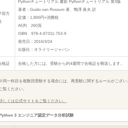
Pythonチュートリアル 書影 Pythonチュートリアル 第3版
著者：Guido van Rossum 著、鴨澤 眞夫 訳
学習方
定価：1,800円+消費税
法
A5判 260頁
ISBN 978-4-87311-753-9
発売日：2016/3/24
出版社：オライリージャパン
合格証
合格した方には、受験から約4週間で合格証を郵送します。
※同一科目を複数回受験する場合には、再受験に関するルールがござい
ご覧ください。
詳しくは公式サイトをご覧ください。
Python 3 エンジニア認定データ分析試験