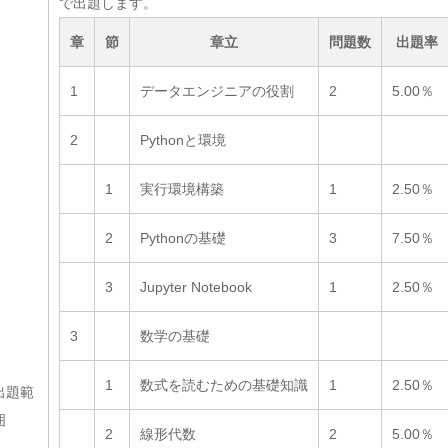
で出題します。
章
節
章立
問題数
出題率
1
データエンジニアの役割
2
5.00％
2
Pythonと環境
1
実行環境構築
1
2.50％
2
Pythonの基礎
3
7.50％
3
Jupyter Notebook
1
2.50％
3
数学の基礎
1
数式を読むための基礎知識
1
2.50％
出題範
囲
2
線形代数
2
5.00％